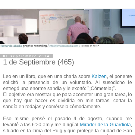
01 septiembre 2014
1 de Septiembre (465)
Leo en un libro, que en una charla sobre
Kaizen
, el ponente
solicitó la presencia de un voluntario. Al susodicho le
entregó una enorme sandía y le exortó: "¡Cómetela¡".
El objetivo era mostrar que para acometer una gran tarea, lo
que hay que hacer es dividirla en mini-tareas: cortar la
sandía en rodajas y comérsela cómodamente.
ñ
Eso mismo pensé el pasado 4 de agosto, cuando me
levanté a las 6:30 am y me dirigí al
Mirador de la Guardiola
,
situado en la cima del Puig y que protege la ciudad de San