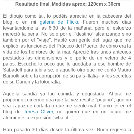
Resultado final. Medidas aprox: 120cm x 30cm
ñ
El dibujo como tal, lo podéis apreciar en la cabecera del
blog o en mi
galería de Flickr
. Fueron muchos días
levantándome a las 6:30 de la mañana, pero el esfuerzo
mereció la pena. No sólo por el "destino" alcanzando sino
también por el "viaje". Hablé con gente del lugar que me
explicó las funciones del Práctico del Puerto, de cómo era la
vida de los hombres de la mar. Aprecié tras unos anteojos
prestados las dimensiones y el porte de un velero de 4
palos. Escuché lo poco que le quedaba a ese hombre de
Sabadell para jubilarse, o aquello otro que me contó Mauro
Barbotti sobre la corrupción de su país -Italia-, y los secretos
de su Canon y la fotografía.
ñ
Aquella sandía ya fue comida y degustada. Ahora me
propongo comerme otra que tal vez resulte "pepino", que no
sea capaz de cortarla o que me siente mal. Como leí en el
blog de
Teresa Oliver
, no quiero que en un futuro me
atormente la expresión "what if...".
ñ
Han pasado 30 días desde la última vez. Buen regreso a