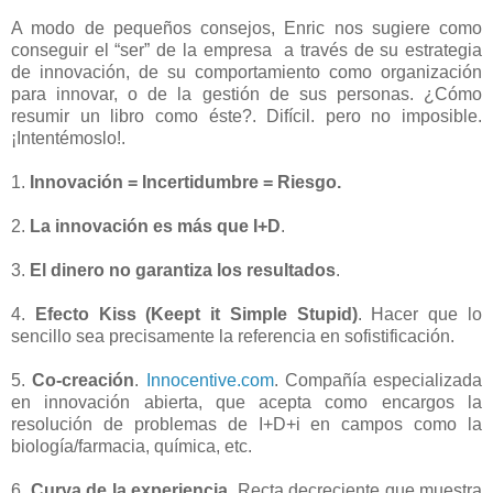
-
A modo de pequeños consejos, Enric nos sugiere como
conseguir el “ser” de la empresa a través de su estrategia
de innovación, de su comportamiento como organización
para innovar, o de la gestión de sus personas. ¿Cómo
resumir un libro como éste?. Difícil. pero no imposible.
¡Intentémoslo!.
-
1.
Innovación = Incertidumbre = Riesgo.
-
2.
La innovación es más que I+D
.
-
3.
El dinero no garantiza los resultados
.
-
4.
Efecto Kiss (Keept it Simple Stupid)
.
Hacer que lo
sencillo sea precisamente la referencia en sofistificación.
-
5.
Co-creación
.
Innocentive.com
. Compañía especializada
en innovación abierta, que acepta como encargos la
resolución de problemas de I+D+i en campos como la
biología/farmacia, química, etc.
-
6.
Curva de la experiencia
. Recta decreciente que muestra