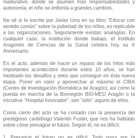
madurativo, donde se asumen más responsabilidades y
autonomía, el niño se enfrenta a grandes cambios.
-
No sé si lo escrito por Javier Urra en su libro "Educar con
sentido común" sobre la pubertad de los niños, es replicable
a las organizaciones. Seguramente existan analogías. En
cualquier caso, la institución donde trabajo, el Instituto
Aragonés de Ciencias de la Salud celebra hoy, su X
Aniversario.
-
En el acto, además de hacer un repaso de los hitos más
importantes acontecidos durante estos 10 años, se han
mostrado los desafíos y retos que conseguir en ésta nueva
etapa. Poner en valor y aprovechar al máximo el CIBA
(Centro de Investigación Biomédica de Aragón),
así como la
puesta en marcha de la Biorregión BIO-MED Aragón o la
iniciativa "Hospital Innovador", son "sólo" alguno de ellos.
-
Como cierre del acto se ha contado con la presencia del
prestigioso cardiólogo Valentín Fuster, que nos ha hablado
sobre cómo presagiar el futuro. Según él, no es difícil:
-
1. Presagiar el futuro no es difícil. Todo pasa por la