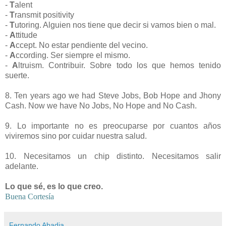
-
T
alent
-
T
ransmit positivity
-
T
utoring. Alguien nos tiene que decir si vamos bien o mal.
-
A
ttitude
-
A
ccept. No estar pendiente del vecino.
-
A
ccording. Ser siempre el mismo.
-
A
ltruism. Contribuir. Sobre todo los que hemos tenido
suerte.
c
8. Ten years ago we had Steve Jobs, Bob Hope and Jhony
Cash. Now we have No Jobs, No Hope and No Cash.
-
9. Lo importante no es preocuparse por cuantos años
viviremos sino por cuidar nuestra salud.
-
10. Necesitamos un chip distinto. Necesitamos salir
adelante.
-
Lo que sé, es lo que creo.
Buena Cortesía
Fernando Abadia