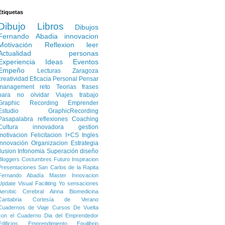
Etiquetas
Dibujo
Libros
Dibujos
Fernando Abadia
innovacion
Motivación
Reflexion
leer
Actualidad
personas
Experiencia
Ideas
Eventos
Empeño
Lecturas
Zaragoza
creatividad
Eficacia Personal
Pensar
management
reto
Teorias
frases
para no olvidar
Viajes
trabajo
Graphic Recording
Emprender
Estudio
GraphicRecording
Pasapalabra
reflexiones
Coaching
Cultura innovadora
gestion
motivacion
Felicitacion
I+CS
Ingles
Innovación
Organizacion
Estrategia
Ilusion
Infonomia
Superación
diseño
Bloggers
Costumbres
Futuro
Inspiracion
Presentaciones
San Carlos de la Rapita
Fernando Abadía
Master Innovacion
Update
Visual Faciliting
Yo
sensaciones
Aerobic Cerebral
Ainna
Biomedicina
Cantabria
Cortesía de Verano
Cuadernos de Viaje
Cursos
De Vuelta
con el Cuaderno
Dia del Emprendedor
Edificios
Emprendimiento
Equilibrio