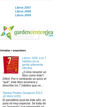
Libros 2007
Libros 2008
Libros 2009
Entradas + populares
Libros: 5/09. Los 7
hábitos de la
gente altamente
efectiva
¿Cómo resumir un
libro como éste?.
Difícil. Por ir centrando un poco el
"qué", éste libro enumera y
describe los 7 hábitos que un...
Startup Pirates Zaragoza 2013:
¡El libro! (435)
El penúltimo post de éste año, es
para mí muy especial. Se trata de
un "proyecto" que emprendía en