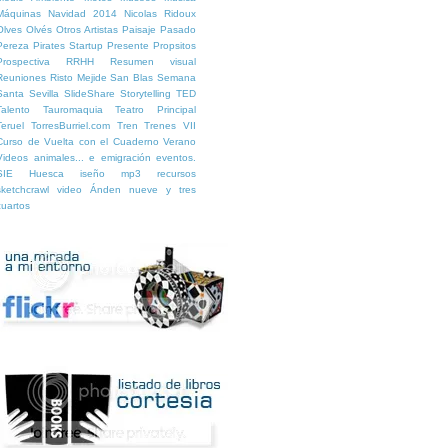
Máquinas
Navidad 2014
Nicolas Ridoux
Olves
Olvés
Otros Artistas
Paisaje
Pasado
Pereza
Pirates Startup
Presente
Propsitos
Prospectiva
RRHH
Resumen visual
Reuniones
Risto Mejide
San Blas
Semana
Santa
Sevilla
SlideShare
Storytelling
TED
Talento
Tauromaquia
Teatro Principal
Teruel
TorresBurriel.com
Tren
Trenes
VII
Curso de Vuelta con el Cuaderno
Verano
Videos
animales...
e
emigración
eventos.
SIE Huesca
iseño
mp3
recursos
sketchcrawl
video
Ánden nueve y tres
cuartos