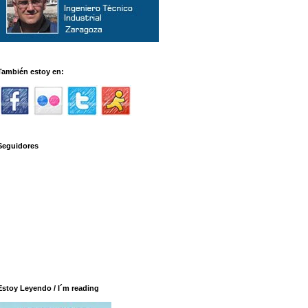
También estoy en:
Seguidores
Estoy Leyendo / I´m reading