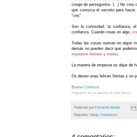
coraje de perseguirlos. (...) No cr
que conozca el secreto para hacer 
"ces".
-
Son la curiosidad, la confianza, e
confianza. Cuando creas en algo,
cr
-
Todas las cosas nuevas en algún mo
demás no pueden decir qué podemos
nuestros límites y metas
.
-
La manera de empezar es dejar de h
-
Os deseo unas felices fiestas y un 
-
Buena Cortesía
Fragmento de un discurso de Walt Disney
Publicado por
Fernando Abadia
Etiquetas:
Dibujo
,
Felicitacion
4 comentarios: