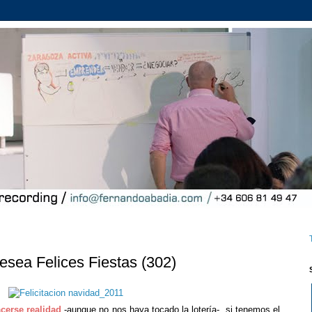
sea Felices Fiestas (302)
cerse realidad
-aunque no nos haya tocado la lotería-, si tenemos el