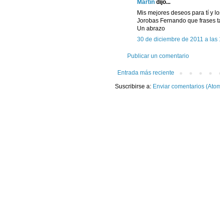
Martín
dijo...
Mis mejores deseos para tí y l
Jorobas Fernando que frases tan
Un abrazo
30 de diciembre de 2011 a las
Publicar un comentario
Entrada más reciente
Suscribirse a:
Enviar comentarios (Ato