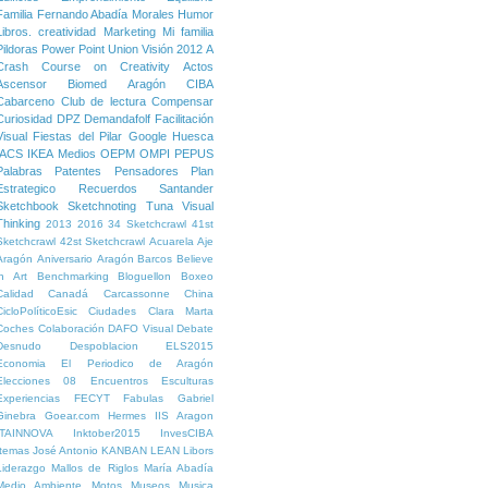
Familia
Fernando Abadía Morales
Humor
Libros. creatividad
Marketing
Mi familia
Pildoras
Power Point
Union
Visión
2012
A
Crash Course on Creativity
Actos
Ascensor
Biomed Aragón
CIBA
Cabarceno
Club de lectura
Compensar
Curiosidad
DPZ
Demandafolf
Facilitación
Visual
Fiestas del Pilar
Google
Huesca
IACS
IKEA
Medios
OEPM
OMPI
PEPUS
Palabras
Patentes
Pensadores
Plan
Estrategico
Recuerdos
Santander
Sketchbook
Sketchnoting
Tuna
Visual
Thinking
2013
2016
34 Sketchcrawl
41st
Sketchcrawl
42st Sketchcrawl
Acuarela
Aje
Aragón
Aniversario
Aragón
Barcos
Believe
in Art
Benchmarking
Bloguellon
Boxeo
Calidad
Canadá
Carcassonne
China
CicloPolíticoEsic
Ciudades
Clara Marta
Coches
Colaboración
DAFO Visual
Debate
Desnudo
Despoblacion
ELS2015
Economia
El Periodico de Aragón
Elecciones 08
Encuentros
Esculturas
Experiencias
FECYT
Fabulas
Gabriel
Ginebra
Goear.com
Hermes
IIS Aragon
ITAINNOVA
Inktober2015
InvesCIBA
Itemas
José Antonio
KANBAN
LEAN
Libors
Liderazgo
Mallos de Riglos
María Abadía
Medio Ambiente
Motos
Museos
Musica