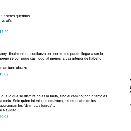
 tus seres queridos.
evo año.
 17:29
sney...finalmente la confianza en uno mismo puede llegar a ser lo
eño se consigue casi todo, al menos la paz interior de haberlo
e un fuert abrazo.
 18:09
que lo que se disfruta no es la meta, sino el camino; por lo tanto es
a meta. Solo quien intenta, se equivoca, retoma, sabe de los
orcionan los "diminutos logros"...
de Navidad.
 20:08