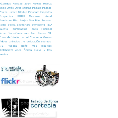
Máquinas
Navidad 2014
Nicolas Ridoux
Olves
Olvés
Otros Artistas
Paisaje
Pasado
Pereza
Pirates Startup
Presente
Propsitos
Prospectiva
RRHH
Resumen visual
Reuniones
Risto Mejide
San Blas
Semana
Santa
Sevilla
SlideShare
Storytelling
TED
Talento
Tauromaquia
Teatro Principal
Teruel
TorresBurriel.com
Tren
Trenes
VII
Curso de Vuelta con el Cuaderno
Verano
Videos
animales...
e
emigración
eventos.
SIE Huesca
iseño
mp3
recursos
sketchcrawl
video
Ánden nueve y tres
cuartos