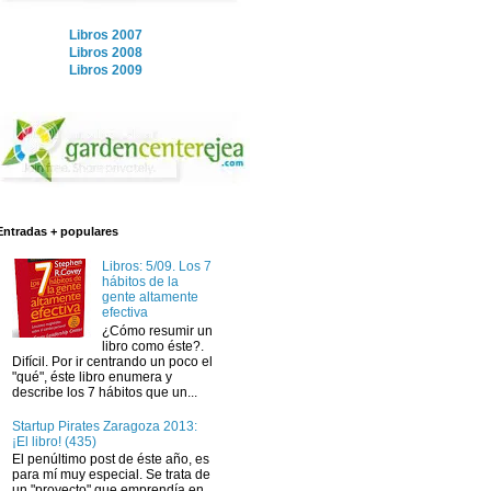
Libros 2007
Libros 2008
Libros 2009
Entradas + populares
Libros: 5/09. Los 7
hábitos de la
gente altamente
efectiva
¿Cómo resumir un
libro como éste?.
Difícil. Por ir centrando un poco el
"qué", éste libro enumera y
describe los 7 hábitos que un...
Startup Pirates Zaragoza 2013:
¡El libro! (435)
El penúltimo post de éste año, es
para mí muy especial. Se trata de
un "proyecto" que emprendía en