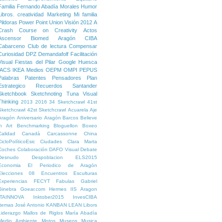
Familia
Fernando Abadía Morales
Humor
Libros. creatividad
Marketing
Mi familia
Pildoras
Power Point
Union
Visión
2012
A
Crash Course on Creativity
Actos
Ascensor
Biomed Aragón
CIBA
Cabarceno
Club de lectura
Compensar
Curiosidad
DPZ
Demandafolf
Facilitación
Visual
Fiestas del Pilar
Google
Huesca
IACS
IKEA
Medios
OEPM
OMPI
PEPUS
Palabras
Patentes
Pensadores
Plan
Estrategico
Recuerdos
Santander
Sketchbook
Sketchnoting
Tuna
Visual
Thinking
2013
2016
34 Sketchcrawl
41st
Sketchcrawl
42st Sketchcrawl
Acuarela
Aje
Aragón
Aniversario
Aragón
Barcos
Believe
in Art
Benchmarking
Bloguellon
Boxeo
Calidad
Canadá
Carcassonne
China
CicloPolíticoEsic
Ciudades
Clara Marta
Coches
Colaboración
DAFO Visual
Debate
Desnudo
Despoblacion
ELS2015
Economia
El Periodico de Aragón
Elecciones 08
Encuentros
Esculturas
Experiencias
FECYT
Fabulas
Gabriel
Ginebra
Goear.com
Hermes
IIS Aragon
ITAINNOVA
Inktober2015
InvesCIBA
Itemas
José Antonio
KANBAN
LEAN
Libors
Liderazgo
Mallos de Riglos
María Abadía
Medio Ambiente
Motos
Museos
Musica