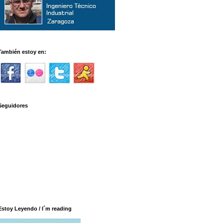
También estoy en:
Seguidores
Estoy Leyendo / I´m reading