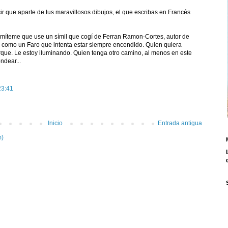
cir que aparte de tus maravillosos dibujos, el que escribas en Francés
ermíteme que use un símil que cogí de Ferran Ramon-Cortes, autor de
Soy como un Faro que intenta estar siempre encendido. Quien quiera
rque. Le estoy iluminando. Quien tenga otro camino, al menos en este
ndear...
23:41
Inicio
Entrada antigua
m)