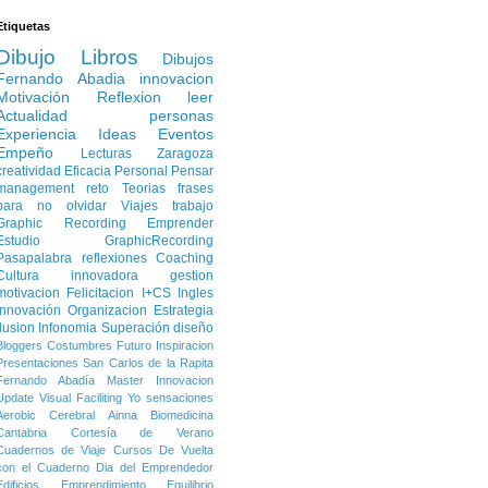
Etiquetas
Dibujo
Libros
Dibujos
Fernando Abadia
innovacion
Motivación
Reflexion
leer
Actualidad
personas
Experiencia
Ideas
Eventos
Empeño
Lecturas
Zaragoza
creatividad
Eficacia Personal
Pensar
management
reto
Teorias
frases
para no olvidar
Viajes
trabajo
Graphic Recording
Emprender
Estudio
GraphicRecording
Pasapalabra
reflexiones
Coaching
Cultura innovadora
gestion
motivacion
Felicitacion
I+CS
Ingles
Innovación
Organizacion
Estrategia
Ilusion
Infonomia
Superación
diseño
Bloggers
Costumbres
Futuro
Inspiracion
Presentaciones
San Carlos de la Rapita
Fernando Abadía
Master Innovacion
Update
Visual Faciliting
Yo
sensaciones
Aerobic Cerebral
Ainna
Biomedicina
Cantabria
Cortesía de Verano
Cuadernos de Viaje
Cursos
De Vuelta
con el Cuaderno
Dia del Emprendedor
Edificios
Emprendimiento
Equilibrio