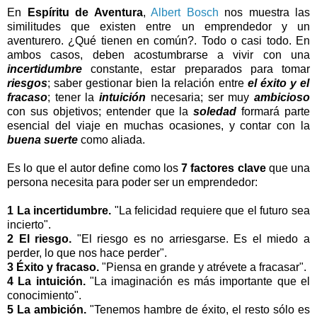
En
Espíritu de Aventura
,
Albert Bosch
nos muestra las
similitudes que existen entre un emprendedor y un
aventurero. ¿Qué tienen en común?. Todo o casi todo. En
ambos casos, deben acostumbrarse a vivir con una
incertidumbre
constante, estar preparados para tomar
riesgos
; saber gestionar bien la relación entre
el éxito y el
fracaso
; tener la
intuición
necesaria; ser muy
ambicioso
con sus objetivos; entender que la
soledad
formará parte
esencial del viaje en muchas ocasiones, y contar con la
buena suerte
como aliada.
-
Es lo que el autor define como los
7 factores clave
que una
persona necesita para poder ser un emprendedor:
-
1 La incertidumbre.
"La felicidad requiere que el futuro sea
incierto".
2 El riesgo.
"El riesgo es no arriesgarse. Es el miedo a
perder, lo que nos hace perder".
3 Éxito y fracaso.
"Piensa en grande y atrévete a fracasar".
4 La intuición.
"La imaginación es más importante que el
conocimiento".
5 La ambición.
"Tenemos hambre de éxito, el resto sólo es