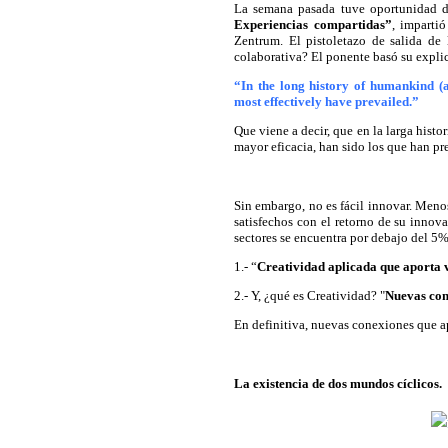
La semana pasada tuve oportunidad de 
Experiencias compartidas”
, imparti
Zentrum. El pistoletazo de salida de 
colaborativa? El ponente basó su expli
“In the long history of humankind (
most effectively have prevailed.”
Que viene a decir, que en la larga hist
mayor eficacia, han sido los que han pr
Sin embargo, no es fácil innovar. Meno
satisfechos con el retorno de su innova
sectores se encuentra por debajo del 5%
1.- “
Creatividad aplicada que aporta 
2.- Y, ¿qué es Creatividad? "
Nuevas con
En definitiva, nuevas conexiones que a
La existencia de dos mundos cíclicos.