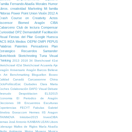
Familia
Fernando Abadía Morales
Humor
Libros. creatividad
Marketing
Mi familia
Pildoras
Power Point
Union
Visión
2012
A
Crash Course on Creativity
Actos
Ascensor
Biomed Aragón
CIBA
Cabarceno
Club de lectura
Compensar
Curiosidad
DPZ
Demandafolf
Facilitación
Visual
Fiestas del Pilar
Google
Huesca
IACS
IKEA
Medios
OEPM
OMPI
PEPUS
Palabras
Patentes
Pensadores
Plan
Estrategico
Recuerdos
Santander
Sketchbook
Sketchnoting
Tuna
Visual
Thinking
2013
2016
34 Sketchcrawl
41st
Sketchcrawl
42st Sketchcrawl
Acuarela
Aje
Aragón
Aniversario
Aragón
Barcos
Believe
in Art
Benchmarking
Bloguellon
Boxeo
Calidad
Canadá
Carcassonne
China
CicloPolíticoEsic
Ciudades
Clara Marta
Coches
Colaboración
DAFO Visual
Debate
Desnudo
Despoblacion
ELS2015
Economia
El Periodico de Aragón
Elecciones 08
Encuentros
Esculturas
Experiencias
FECYT
Fabulas
Gabriel
Ginebra
Goear.com
Hermes
IIS Aragon
ITAINNOVA
Inktober2015
InvesCIBA
Itemas
José Antonio
KANBAN
LEAN
Libors
Liderazgo
Mallos de Riglos
María Abadía
Medio Ambiente
Motos
Museos
Musica