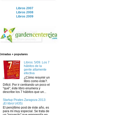
Libros 2007
Libros 2008
Libros 2009
Entradas + populares
Libros: 5/09. Los 7
hábitos de la
gente altamente
efectiva
¿Cómo resumir un
libro como éste?.
Difícil. Por ir centrando un poco el
"qué", éste libro enumera y
describe los 7 hábitos que un...
Startup Pirates Zaragoza 2013:
¡El libro! (435)
El penúltimo post de éste año, es
para mí muy especial. Se trata de
un "proyecto" que emprendía en