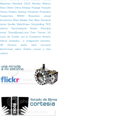
Máquinas
Navidad 2014
Nicolas Ridoux
Olves
Olvés
Otros Artistas
Paisaje
Pasado
Pereza
Pirates Startup
Presente
Propsitos
Prospectiva
RRHH
Resumen visual
Reuniones
Risto Mejide
San Blas
Semana
Santa
Sevilla
SlideShare
Storytelling
TED
Talento
Tauromaquia
Teatro Principal
Teruel
TorresBurriel.com
Tren
Trenes
VII
Curso de Vuelta con el Cuaderno
Verano
Videos
animales...
e
emigración
eventos.
SIE Huesca
iseño
mp3
recursos
sketchcrawl
video
Ánden nueve y tres
cuartos