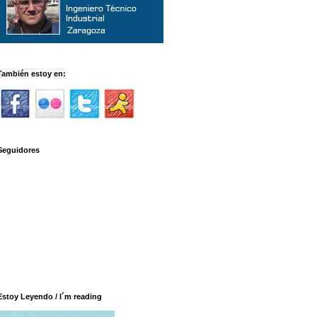
También estoy en:
Seguidores
Estoy Leyendo / I´m reading