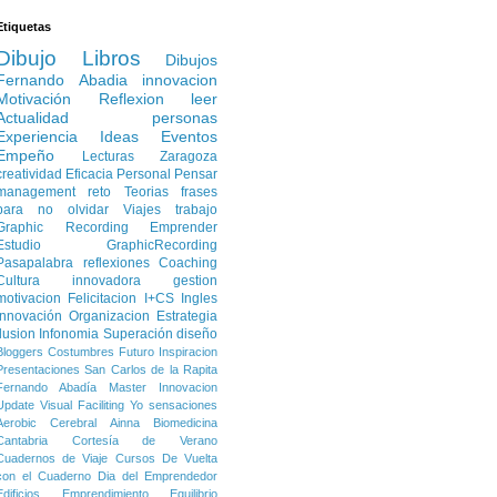
Etiquetas
Dibujo
Libros
Dibujos
Fernando Abadia
innovacion
Motivación
Reflexion
leer
Actualidad
personas
Experiencia
Ideas
Eventos
Empeño
Lecturas
Zaragoza
creatividad
Eficacia Personal
Pensar
management
reto
Teorias
frases
para no olvidar
Viajes
trabajo
Graphic Recording
Emprender
Estudio
GraphicRecording
Pasapalabra
reflexiones
Coaching
Cultura innovadora
gestion
motivacion
Felicitacion
I+CS
Ingles
Innovación
Organizacion
Estrategia
Ilusion
Infonomia
Superación
diseño
Bloggers
Costumbres
Futuro
Inspiracion
Presentaciones
San Carlos de la Rapita
Fernando Abadía
Master Innovacion
Update
Visual Faciliting
Yo
sensaciones
Aerobic Cerebral
Ainna
Biomedicina
Cantabria
Cortesía de Verano
Cuadernos de Viaje
Cursos
De Vuelta
con el Cuaderno
Dia del Emprendedor
Edificios
Emprendimiento
Equilibrio