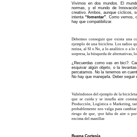
Vivimos en dos mundos. El mundo 
normas, y el mundo de Innovación,
creativo. Ambos, aunque cíclicos, so
intenta
“
fomentar
”
. Como vemos, d
hay que compatibilizar.
Debemos conseguir que exista una co
ejemplo de una bicicleta. Los radios qu
rutina, al SI o No, a lo analítico o a l
sorpresa, la búsqueda de alternativas, l
¿Recuerdas como vas en bici?. Camb
esquivar algún objeto, o la levantas
percatamos. No la tenemos en cuent
No hay que manejarla. Deber seguir 
Valiéndonos del ejemplo de la biciclet
que se cuida y se insufla aire const
Producción, Logística o Marketing, ta
probablemente nos valga para cambiar d
riesgo de que, -por falta de aire o 
encima del manillar.
Buena Cortesía