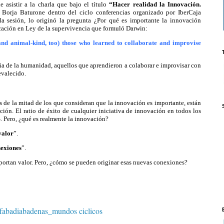
asistir a la charla que bajo el título
“Hacer realidad la Innovación.
ó Borja Baturone dentro del ciclo conferencias organizado por IberCaja
la sesión, lo originó la pregunta ¿Por qué es importante la innovación
cación en Ley de la supervivencia que formuló Darwin:
and animal-kind, too) those who learned to collaborate and improvise
oria de la humanidad, aquellos que aprendieron a colaborar e improvisar con
evalecido.
s de la mitad de los que consideran que la innovación es importante, están
ción. El ratio de éxito de cualquier iniciativa de innovación en todos los
. Pero, ¿qué es realmente la innovación?
valor
”.
exiones
”.
portan valor. Pero, ¿cómo se pueden originar esas nuevas conexiones?