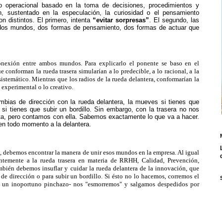
operacional basado en la toma de decisiones, procedimientos y
 sustentado en la especulación, la curiosidad o el pensamiento
n distintos. El primero, intenta
“
evitar sorpresas
”
. El segundo, las
os mundos, dos formas de pensamiento, dos formas de actuar que
nexión entre ambos mundos. Para explicarlo el ponente se baso en el
e conforman la rueda trasera simularían a lo predecible, a lo racional, a la
o sistemático. Mientras que los radios de la rueda delantera, conformarían la
o experimental o lo creativo.
ias de dirección con la rueda delantera, la mueves si tienes que
 si tienes que subir un bordillo. Sin embargo, con la trasera no nos
a, pero contamos con ella. Sabemos exactamente lo que va a hacer.
en todo momento a la delantera.
a, debemos encontrar la manera de unir esos mundos en la empresa. Al igual
antemente a la rueda trasera en materia de RRHH, Calidad, Prevención,
mbién debemos insuflar y cuidar la rueda delantera de la innovación, que
e dirección o para subir un bordillo. Si ésto no lo hacemos, corremos el
por un inoportuno pinchazo- nos "esmorremos" y salgamos despedidos por