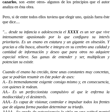
cazarlos
, son -entre otros- algunos de los principios que el autor
analiza en ésta obra.
-
Pero, si de entre todos ellos tuviera que elegir uno, quizás fuera éste
que dice....
-
"... desde su infancia o adolescencia el
XXXX
es un ser que vive
intensamente apasionado por lo que configura su interés
prioritario. Es un enano en estatura y un gigante en obsesión. Y
gracias a ella busca, absorbe e integra en su cerebro una calidad y
cantidad de información y deseo que para otros no adquiere
especial relieve. Sus ganas de entender y ser, multiplican y
potencian su existir.
-
Cuando el enano ha crecido, tiene unas constantes muy concretas,
que se podrían resumir en éste poker de ases:
A.- Es tremendamente exigente consigo mismo y, en consecuencia,
con quienes le rodean.
AA.- Es un perfeccionista compulsivo al que le enferma la
mediocridad y el desinterés.
AAA.- Es capaz de visionar, controlar e impulsar todos los frentes
que de alguna forma puedan determinar su triunfo.
AAAA.- Su grado de autoexigencia le sitúa en una actitud mental