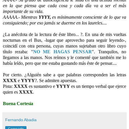
en la que piensa que cada cosa y cada día va a ser el más
importante de su vida.
AAAAA.- Mientras
YYYY,
es mínimamente consciente de lo que va
consiguiendo; por eso jamás se duerme en los laureles....
-
¿La anécdota de la lectura de éste libro... ?. En una de mis vueltas
nocturnas en el Bus, -lugar que aprovecho para seguir leyendo-,
coincidí con otra persona, cuyas manos sujetaban otro libro cuyo
título rezaba: "
NO ME HAGAS PENSAR
". Tranquilos, no
llegamos a las manos. Nos reímos y le comenté que también me lo
había leído, pero que me estaba gustando más éste de pensar....
-
Por cierto. ¿Alguién sabe a que palabras corresponden las letras
XXXX
e
YYYY
?. Se admiten apuestas.
Pista:
XXXX
es sustantivo e
YYYY
es un tiempo verbal que ejerce
quien es
XXXX
.
-
Buena Cortesía
Fernando Abadia
Compartir