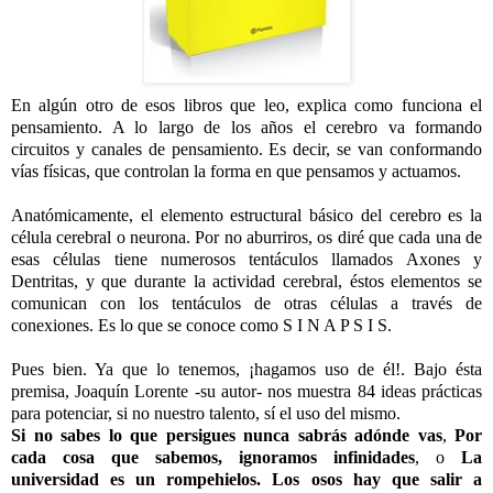
En algún otro de esos libros que leo, explica como funciona el
pensamiento. A lo largo de los años el cerebro va formando
circuitos y canales de pensamiento. Es decir, se van conformando
vías físicas, que controlan la forma en que pensamos y actuamos.
-
Anatómicamente, el elemento estructural básico del cerebro es la
célula cerebral o neurona. Por no aburriros, os diré que cada una de
esas células tiene numerosos tentáculos llamados Axones y
Dentritas, y que d
urante la actividad cerebral, éstos elementos se
comunican con los tentáculos de otras células a través de
conexiones. Es lo que se conoce como S I N A P S I S.
-
Pues bien. Ya que lo tenemos, ¡hagamos uso de él!. Bajo ésta
premisa, Joaquín Lorente -su autor- nos muestra 84 ideas prácticas
para potenciar, si no nuestro talento, sí el uso del mismo.
Si no sabes lo que persigues nunca sabrás adónde vas
,
Por
cada cosa que sabemos, ignoramos infinidades
, o
La
universidad es un rompehielos. Los osos hay que salir a