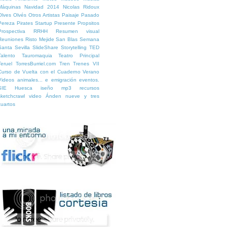
Máquinas
Navidad 2014
Nicolas Ridoux
Olves
Olvés
Otros Artistas
Paisaje
Pasado
Pereza
Pirates Startup
Presente
Propsitos
Prospectiva
RRHH
Resumen visual
Reuniones
Risto Mejide
San Blas
Semana
Santa
Sevilla
SlideShare
Storytelling
TED
Talento
Tauromaquia
Teatro Principal
Teruel
TorresBurriel.com
Tren
Trenes
VII
Curso de Vuelta con el Cuaderno
Verano
Videos
animales...
e
emigración
eventos.
SIE Huesca
iseño
mp3
recursos
sketchcrawl
video
Ánden nueve y tres
cuartos