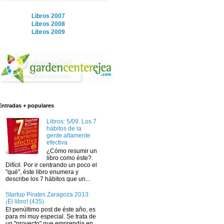
Libros 2007
Libros 2008
Libros 2009
Entradas + populares
Libros: 5/09. Los 7
hábitos de la
gente altamente
efectiva
¿Cómo resumir un
libro como éste?.
Difícil. Por ir centrando un poco el
"qué", éste libro enumera y
describe los 7 hábitos que un...
Startup Pirates Zaragoza 2013:
¡El libro! (435)
El penúltimo post de éste año, es
para mí muy especial. Se trata de
un "proyecto" que emprendía en