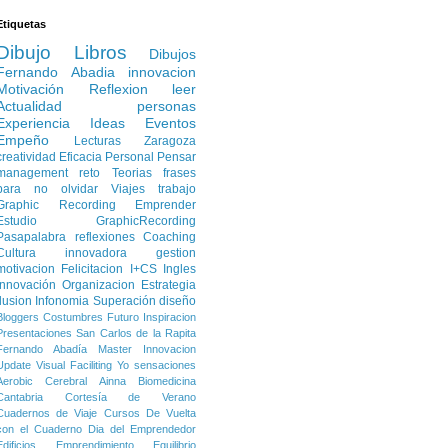
Etiquetas
Dibujo
Libros
Dibujos
Fernando Abadia
innovacion
Motivación
Reflexion
leer
Actualidad
personas
Experiencia
Ideas
Eventos
Empeño
Lecturas
Zaragoza
creatividad
Eficacia Personal
Pensar
management
reto
Teorias
frases
para no olvidar
Viajes
trabajo
Graphic Recording
Emprender
Estudio
GraphicRecording
Pasapalabra
reflexiones
Coaching
Cultura innovadora
gestion
motivacion
Felicitacion
I+CS
Ingles
Innovación
Organizacion
Estrategia
Ilusion
Infonomia
Superación
diseño
Bloggers
Costumbres
Futuro
Inspiracion
Presentaciones
San Carlos de la Rapita
Fernando Abadía
Master Innovacion
Update
Visual Faciliting
Yo
sensaciones
Aerobic Cerebral
Ainna
Biomedicina
Cantabria
Cortesía de Verano
Cuadernos de Viaje
Cursos
De Vuelta
con el Cuaderno
Dia del Emprendedor
Edificios
Emprendimiento
Equilibrio