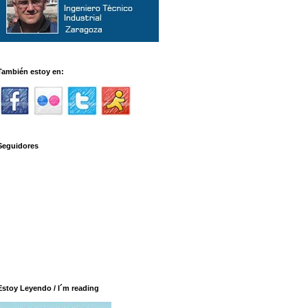
También estoy en:
Seguidores
Estoy Leyendo / I´m reading