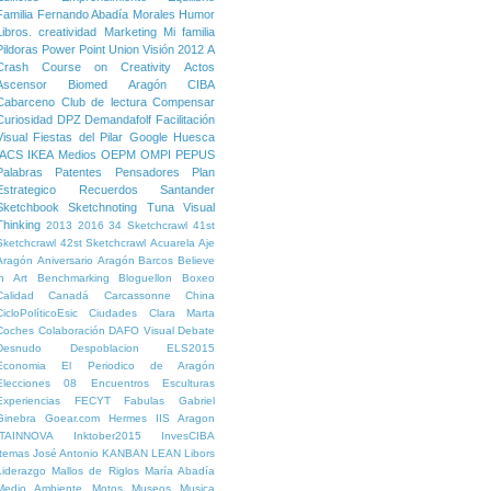
Familia
Fernando Abadía Morales
Humor
Libros. creatividad
Marketing
Mi familia
Pildoras
Power Point
Union
Visión
2012
A
Crash Course on Creativity
Actos
Ascensor
Biomed Aragón
CIBA
Cabarceno
Club de lectura
Compensar
Curiosidad
DPZ
Demandafolf
Facilitación
Visual
Fiestas del Pilar
Google
Huesca
IACS
IKEA
Medios
OEPM
OMPI
PEPUS
Palabras
Patentes
Pensadores
Plan
Estrategico
Recuerdos
Santander
Sketchbook
Sketchnoting
Tuna
Visual
Thinking
2013
2016
34 Sketchcrawl
41st
Sketchcrawl
42st Sketchcrawl
Acuarela
Aje
Aragón
Aniversario
Aragón
Barcos
Believe
in Art
Benchmarking
Bloguellon
Boxeo
Calidad
Canadá
Carcassonne
China
CicloPolíticoEsic
Ciudades
Clara Marta
Coches
Colaboración
DAFO Visual
Debate
Desnudo
Despoblacion
ELS2015
Economia
El Periodico de Aragón
Elecciones 08
Encuentros
Esculturas
Experiencias
FECYT
Fabulas
Gabriel
Ginebra
Goear.com
Hermes
IIS Aragon
ITAINNOVA
Inktober2015
InvesCIBA
Itemas
José Antonio
KANBAN
LEAN
Libors
Liderazgo
Mallos de Riglos
María Abadía
Medio Ambiente
Motos
Museos
Musica