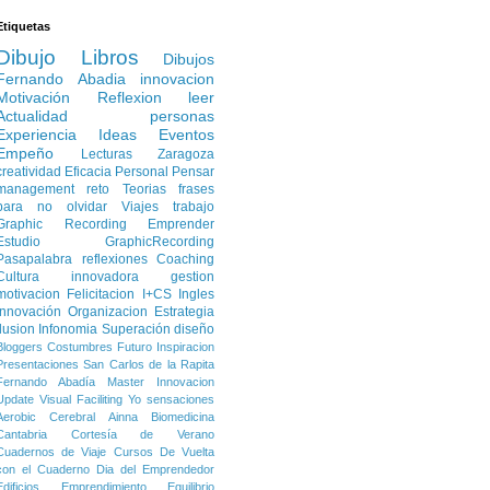
Etiquetas
Dibujo
Libros
Dibujos
Fernando Abadia
innovacion
Motivación
Reflexion
leer
Actualidad
personas
Experiencia
Ideas
Eventos
Empeño
Lecturas
Zaragoza
creatividad
Eficacia Personal
Pensar
management
reto
Teorias
frases
para no olvidar
Viajes
trabajo
Graphic Recording
Emprender
Estudio
GraphicRecording
Pasapalabra
reflexiones
Coaching
Cultura innovadora
gestion
motivacion
Felicitacion
I+CS
Ingles
Innovación
Organizacion
Estrategia
Ilusion
Infonomia
Superación
diseño
Bloggers
Costumbres
Futuro
Inspiracion
Presentaciones
San Carlos de la Rapita
Fernando Abadía
Master Innovacion
Update
Visual Faciliting
Yo
sensaciones
Aerobic Cerebral
Ainna
Biomedicina
Cantabria
Cortesía de Verano
Cuadernos de Viaje
Cursos
De Vuelta
con el Cuaderno
Dia del Emprendedor
Edificios
Emprendimiento
Equilibrio