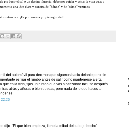
da producir el sol o un destino ilusorio, debemos cuidar y echar la vista atras a
o momento una idea clara y concisa de "dónde" y de "cómo" venimos.
tro retrovisor. ¡Es por vuestra propia seguridad!.
imil del automóvil para decirnos que sigamos hacia delante pero sin
importante es fijar el rumbo antes de salir como mantenerse alerta
yo que es la vida, fijas un rumbo que vas alcanzando incluso después
 miras atrás y añoras o bien deseas, pero nada de lo que haces te
origenes.
 22:26
 dijo: "El que bien empieza, tiene la mitad del trabajo hecho".