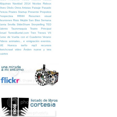
Máquinas
Navidad 2014
Nicolas Ridoux
Olves
Olvés
Otros Artistas
Paisaje
Pasado
Pereza
Pirates Startup
Presente
Propsitos
Prospectiva
RRHH
Resumen visual
Reuniones
Risto Mejide
San Blas
Semana
Santa
Sevilla
SlideShare
Storytelling
TED
Talento
Tauromaquia
Teatro Principal
Teruel
TorresBurriel.com
Tren
Trenes
VII
Curso de Vuelta con el Cuaderno
Verano
Videos
animales...
e
emigración
eventos.
SIE Huesca
iseño
mp3
recursos
sketchcrawl
video
Ánden nueve y tres
cuartos