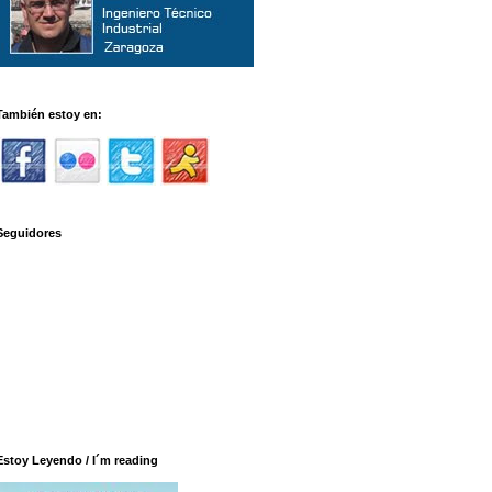
También estoy en:
Seguidores
Estoy Leyendo / I´m reading