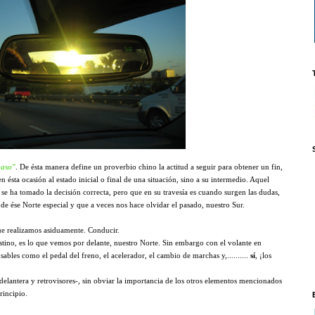
paso"
. De ésta manera define un proverbio chino la actitud a seguir para obtener un fin,
n ésta ocasión al estado inicial o final de una situación, sino a su intermedio. Aquel
, se ha tomado la decisión correcta, pero que en su travesía es cuando surgen las dudas,
en de ése Norte especial y que a veces nos hace olvidar el pasado, nuestro Sur.
e realizamos asiduamente. Conducir.
ino, es lo que vemos por delante, nuestro Norte. Sin embargo con el volante en
ables como el pedal del freno, el acelerador, el cambio de marchas y,..........
sí
, ¡los
elantera y retrovisores-, sin obviar la importancia de los otros elementos mencionados
rincipio.