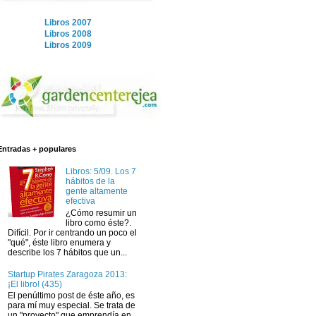
Libros 2007
Libros 2008
Libros 2009
Entradas + populares
Libros: 5/09. Los 7
hábitos de la
gente altamente
efectiva
¿Cómo resumir un
libro como éste?.
Difícil. Por ir centrando un poco el
"qué", éste libro enumera y
describe los 7 hábitos que un...
Startup Pirates Zaragoza 2013:
¡El libro! (435)
El penúltimo post de éste año, es
para mí muy especial. Se trata de
un "proyecto" que emprendía en