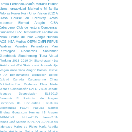
Familia
Fernando Abadía Morales
Humor
Libros. creatividad
Marketing
Mi familia
Pildoras
Power Point
Union
Visión
2012
A
Crash Course on Creativity
Actos
Ascensor
Biomed Aragón
CIBA
Cabarceno
Club de lectura
Compensar
Curiosidad
DPZ
Demandafolf
Facilitación
Visual
Fiestas del Pilar
Google
Huesca
IACS
IKEA
Medios
OEPM
OMPI
PEPUS
Palabras
Patentes
Pensadores
Plan
Estrategico
Recuerdos
Santander
Sketchbook
Sketchnoting
Tuna
Visual
Thinking
2013
2016
34 Sketchcrawl
41st
Sketchcrawl
42st Sketchcrawl
Acuarela
Aje
Aragón
Aniversario
Aragón
Barcos
Believe
in Art
Benchmarking
Bloguellon
Boxeo
Calidad
Canadá
Carcassonne
China
CicloPolíticoEsic
Ciudades
Clara Marta
Coches
Colaboración
DAFO Visual
Debate
Desnudo
Despoblacion
ELS2015
Economia
El Periodico de Aragón
Elecciones 08
Encuentros
Esculturas
Experiencias
FECYT
Fabulas
Gabriel
Ginebra
Goear.com
Hermes
IIS Aragon
ITAINNOVA
Inktober2015
InvesCIBA
Itemas
José Antonio
KANBAN
LEAN
Libors
Liderazgo
Mallos de Riglos
María Abadía
Medio Ambiente
Motos
Museos
Musica