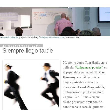
24 septiembre 2007
Siempre llego tarde
Me siento como Tom Hanks en la
película
"Atrápame si puedes"
, en
el papel del agente del FBI
Carl
Hanratty
, el cuál dedicó la
mayor parte de su tiempo a
perseguir a
Frank Abagnale Jr
,
protagonizado por Leonardo di
Caprio. Este último siempre
estaba por delante retándole a
continuar a la caza del primero.