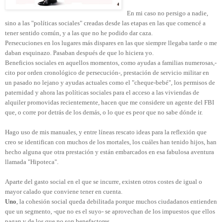
En mi caso no persigo a nadie,
sino a las "políticas sociales" creadas desde las etapas en las que comencé a
tener sentido común, y a las que no he podido dar caza.
Persecuciones en los lugares más dispares en las que siempre llegaba tarde o me
daban esquinazo. Pasaban después de que lo hiciera yo.
Beneficios sociales en aquellos momentos, como ayudas a familias numerosas,-
cito por orden cronológico de persecución-, prestación de servicio militar en
un pasado no lejano y ayudas actuales como el "cheque-bebé", los permisos de
paternidad y ahora las políticas sociales para el acceso a las viviendas de
alquiler promovidas recientemente, hacen que me considere un agente del FBI
que, o corre por detrás de los demás, o lo que es peor que no sabe dónde ir.
Hago uso de mis manuales, y entre líneas rescato ideas para la reflexión que
creo se identifican con muchos de los mortales, los cuáles han tenido hijos, han
hecho alguna que otra prestación y están embarcados en esa fabulosa aventura
llamada "Hipoteca".
Aparte del gasto social en el que se incurre, existen otros costes de igual o
mayor calado que conviene tener en cuenta.
Uno
, la cohesión social queda debilitada porque muchos ciudadanos entienden
que un segmento, -que no es el suyo- se aprovechan de los impuestos que ellos
pagan y de los que no son benefactores.