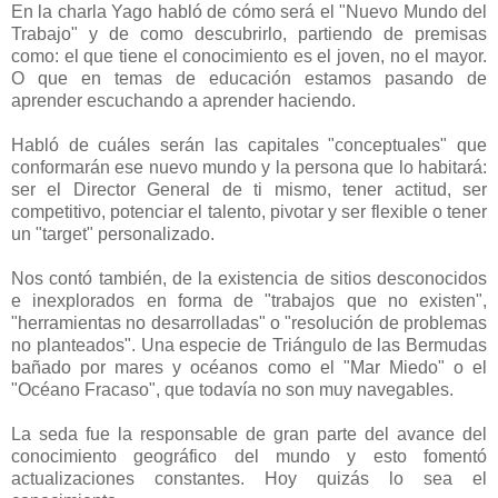
En la charla Yago habló de cómo será el "Nuevo Mundo del
Trabajo" y de como descubrirlo, partiendo de premisas
como: el que tiene el conocimiento es el joven, no el mayor.
O que en temas de educación estamos pasando de
aprender escuchando a aprender haciendo.
-
Habló de cuáles serán las capitales "conceptuales" que
conformarán ese nuevo mundo y la persona que lo habitará:
s
er el Director General de ti mismo, tener a
ctitud, ser
c
ompetitivo, potenciar el t
alento, p
ivotar y ser flexible o tener
un "t
arget" personalizado.
-
Nos contó también, de la existencia de sitios desconocidos
e inexplorados en forma de "trabajos que no existen",
"herramientas no desarrolladas" o "resolución de problemas
no planteados". Una especie de Triángulo de las Bermudas
bañado por mares y océanos como el "Mar Miedo" o el
"Océano Fracaso", que todavía no son muy navegables.
-
La seda fue la responsable de gran parte del avance del
conocimiento geográfico del mundo y esto fomentó
actualizaciones constantes. Hoy quizás lo sea el