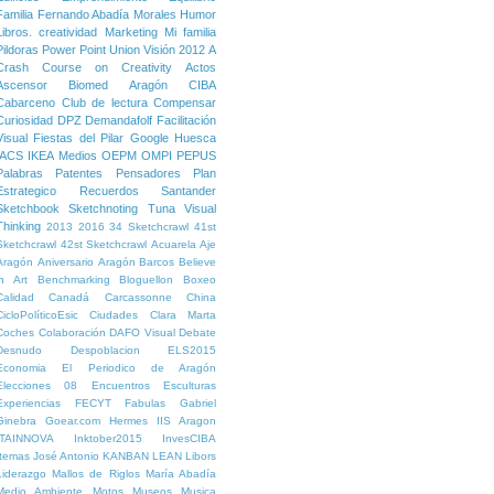
Familia
Fernando Abadía Morales
Humor
Libros. creatividad
Marketing
Mi familia
Pildoras
Power Point
Union
Visión
2012
A
Crash Course on Creativity
Actos
Ascensor
Biomed Aragón
CIBA
Cabarceno
Club de lectura
Compensar
Curiosidad
DPZ
Demandafolf
Facilitación
Visual
Fiestas del Pilar
Google
Huesca
IACS
IKEA
Medios
OEPM
OMPI
PEPUS
Palabras
Patentes
Pensadores
Plan
Estrategico
Recuerdos
Santander
Sketchbook
Sketchnoting
Tuna
Visual
Thinking
2013
2016
34 Sketchcrawl
41st
Sketchcrawl
42st Sketchcrawl
Acuarela
Aje
Aragón
Aniversario
Aragón
Barcos
Believe
in Art
Benchmarking
Bloguellon
Boxeo
Calidad
Canadá
Carcassonne
China
CicloPolíticoEsic
Ciudades
Clara Marta
Coches
Colaboración
DAFO Visual
Debate
Desnudo
Despoblacion
ELS2015
Economia
El Periodico de Aragón
Elecciones 08
Encuentros
Esculturas
Experiencias
FECYT
Fabulas
Gabriel
Ginebra
Goear.com
Hermes
IIS Aragon
ITAINNOVA
Inktober2015
InvesCIBA
Itemas
José Antonio
KANBAN
LEAN
Libors
Liderazgo
Mallos de Riglos
María Abadía
Medio Ambiente
Motos
Museos
Musica