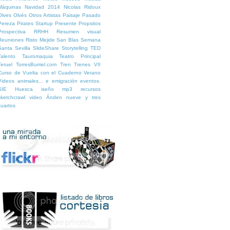
Máquinas
Navidad 2014
Nicolas Ridoux
Olves
Olvés
Otros Artistas
Paisaje
Pasado
Pereza
Pirates Startup
Presente
Propsitos
Prospectiva
RRHH
Resumen visual
Reuniones
Risto Mejide
San Blas
Semana
Santa
Sevilla
SlideShare
Storytelling
TED
Talento
Tauromaquia
Teatro Principal
Teruel
TorresBurriel.com
Tren
Trenes
VII
Curso de Vuelta con el Cuaderno
Verano
Videos
animales...
e
emigración
eventos.
SIE Huesca
iseño
mp3
recursos
sketchcrawl
video
Ánden nueve y tres
cuartos