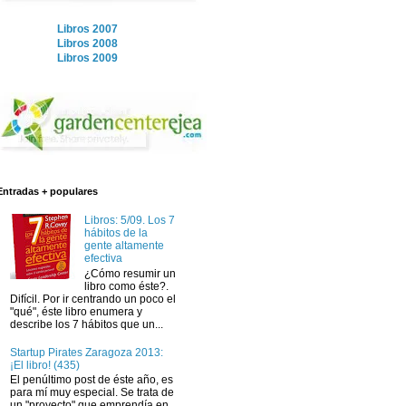
Libros 2007
Libros 2008
Libros 2009
Entradas + populares
Libros: 5/09. Los 7
hábitos de la
gente altamente
efectiva
¿Cómo resumir un
libro como éste?.
Difícil. Por ir centrando un poco el
"qué", éste libro enumera y
describe los 7 hábitos que un...
Startup Pirates Zaragoza 2013:
¡El libro! (435)
El penúltimo post de éste año, es
para mí muy especial. Se trata de
un "proyecto" que emprendía en