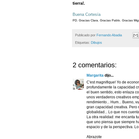
tierra!.
-
Buena Cortesía
PD. Gracias Clara. Gracias Pablo. Gracias Migu
Publicado por
Fernando Abadia
Etiquetas:
Dibujos
2 comentarios:
Margarita
dijo...
C'est magnifique! Yo de econo
profundamente la capacidad cr
el buen sentido, esto enlaza co
unos verdaderos creativos emp
rendimiento... Hum... Bueno, v
gran capacidad creativa. Pero 
globalidad... Lo que nos cuent
La otra realidad: me encanta tu
que uno piensa que siempre ha 
espacio y de la perspectiva. Lo 
Abrazote