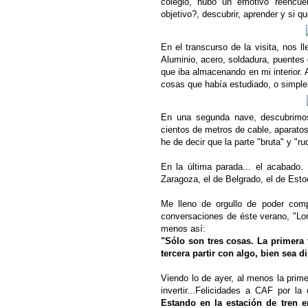
colegio, hubo un emotivo reencue
objetivo?, descubrir, aprender y si qu
En el transcurso de la visita, nos 
Aluminio, acero, soldadura, puentes 
que iba almacenando en mi interior. A
cosas que había estudiado, o simple
En una segunda nave, descubrimos
cientos de metros de cable, aparatos
he de decir que la parte "bruta" y "r
-
En la última parada... el acabado.
Zaragoza, el de Belgrado, el de Esto
-
Me lleno de orgullo de poder com
conversaciones de éste verano, "Lor
menos así:
"Sólo son tres cosas. La primera 
tercera partir con algo, bien sea d
-
Viendo lo de ayer, al menos la prime
invertir...Felicidades a CAF por la
Estando en la estación de tren en