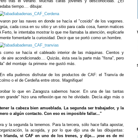
ntro tras el verano. Muchas caras jóvenes y desconocidas. ¿El
edaba tiempo.... dibujar.
llevaron por las naves en donde se hacía el "cosido" de los vagones.
grúa, cada cosa en su sitio y un sitio para cada cosa, fueron matices
 Ferto, le intentaba mostrar lo que me llamaba la atención, explicarle
mente fomentarle la curiosidad. Decir que se portó como un hombre.
 como se hacía el cableado interior de las máquinas. Cientos y
 de aire acondicionado.... Quizás, ésta sea la parte más "fisna", pero
uda" del montaje -la primera- me gustó más.
 En ella pudimos disfrutar de los productos de CAF: el Tranvía de
colmo o el de Cerdeña entre otros. Magnifique!
probar lo que en Zaragoza sabemos hacer. En una de las tantas
en grande" hizo una reflexión que no he olvidado. Decía algo más o
tener la cabeza bien amueblada. La segunda ser trabajador, y la
inero o algún contacto. Con eso es imposible fallar..."
ra y la segunda la tenemos. Para la tercera, sólo hace falta apostar,
 organización, la acogida, y por lo que dijo una de las dibujantas:
 Irlanda, vi CAF en uno de los trenes, y dije... ¡ese es de mi