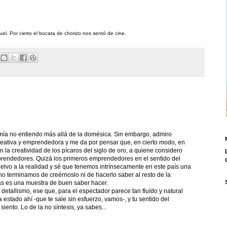
el. Por cierto el bocata de chorizo nos sentó de cine.
mía no entiendo más allá de la domésica. Sin embargo, admiro
eativa y emprendedora y me da por pensar que, en cierto modo, en
n la creatividad de los pícaros del siglo de oro, a quiene considero
rendedores. Quizá los primeros emprendedores en el sentido del
uelvo a la realidad y sé que tenemos intrínsecamente en este país una
no terminamos de creérnoslo ni de hacerlo saber al resto de la
as es una muestra de buen saber hacer.
 detallismo, ese que, para el espectador parece tan fluído y natural
estado ahí -que te sale sin esfuerzo, vamos-, y tu sentido del
siento. Lo de la no síntesis, ya sabes...