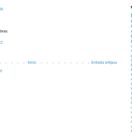
38
bras.
22
Inicio
Entrada antigua
m)