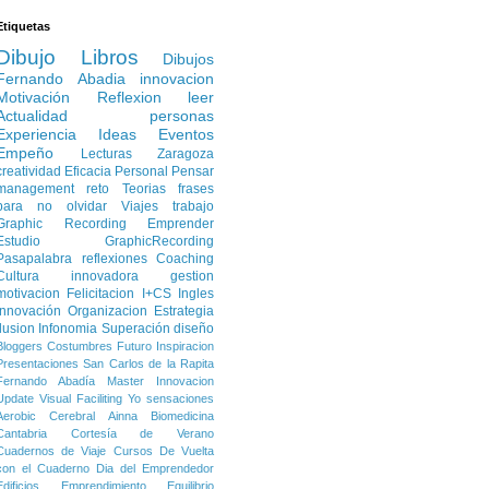
Etiquetas
Dibujo
Libros
Dibujos
Fernando Abadia
innovacion
Motivación
Reflexion
leer
Actualidad
personas
Experiencia
Ideas
Eventos
Empeño
Lecturas
Zaragoza
creatividad
Eficacia Personal
Pensar
management
reto
Teorias
frases
para no olvidar
Viajes
trabajo
Graphic Recording
Emprender
Estudio
GraphicRecording
Pasapalabra
reflexiones
Coaching
Cultura innovadora
gestion
motivacion
Felicitacion
I+CS
Ingles
Innovación
Organizacion
Estrategia
Ilusion
Infonomia
Superación
diseño
Bloggers
Costumbres
Futuro
Inspiracion
Presentaciones
San Carlos de la Rapita
Fernando Abadía
Master Innovacion
Update
Visual Faciliting
Yo
sensaciones
Aerobic Cerebral
Ainna
Biomedicina
Cantabria
Cortesía de Verano
Cuadernos de Viaje
Cursos
De Vuelta
con el Cuaderno
Dia del Emprendedor
Edificios
Emprendimiento
Equilibrio