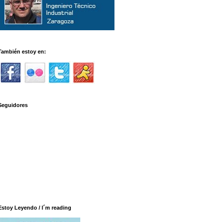
También estoy en:
Seguidores
Estoy Leyendo / I´m reading