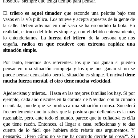
nosotros, siempre que tenga tiempo para pensar.
-
El
trilero es aquel timador
que esconde una pelotita bajo tres
vasos en la vía pública. Los mueve y acepta apuestas de la gente de
la calle. Deben adivinar en qué vaso se ha escondido la bola. En
realidad, el truco del trilo es simple y, con el debido entrenamiento,
lo entenderíamos. La
fuerza del trilero
, de la persona que nos
engaña,
radica en que resuleve con extrema rapidez una
situación simple
.
-
Por tanto, tenemos dos referentes: los que nos ganan si pueden
pensar en una situación compleja y los que nos ganan si no se
puede pensar demasiado pero la situación es simple.
Un rival tiene
mucha fuerza mental, el otro tiene mucha velocidad.
-
Ajedrecistas y trileros... Hasta en las mejores familias los hay. Si por
ejemplo, cada año discutes en la comida de Navidad con tu cuñado
o cuñada, puede que se produzca una situación curiosa. Sucederá
frecuentemente que tú sabes que la postura que defiendes es la más
razonable, pero, ante todo el mundo, parece que tu cuñado/a es el/la
que tiene razón. Entonces, al llegar a casa, reflexionas y te das
cuenta de lo fácil que hubiera sido rebatir sus argumentos. Y
pensarás: "¿Pero cómo no se me ha ocurrido decirle tal cosa?". Si