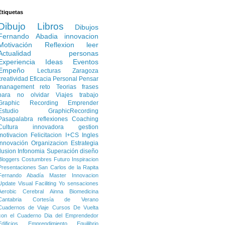
Etiquetas
Dibujo
Libros
Dibujos
Fernando Abadia
innovacion
Motivación
Reflexion
leer
Actualidad
personas
Experiencia
Ideas
Eventos
Empeño
Lecturas
Zaragoza
creatividad
Eficacia Personal
Pensar
management
reto
Teorias
frases
para no olvidar
Viajes
trabajo
Graphic Recording
Emprender
Estudio
GraphicRecording
Pasapalabra
reflexiones
Coaching
Cultura innovadora
gestion
motivacion
Felicitacion
I+CS
Ingles
Innovación
Organizacion
Estrategia
Ilusion
Infonomia
Superación
diseño
Bloggers
Costumbres
Futuro
Inspiracion
Presentaciones
San Carlos de la Rapita
Fernando Abadía
Master Innovacion
Update
Visual Faciliting
Yo
sensaciones
Aerobic Cerebral
Ainna
Biomedicina
Cantabria
Cortesía de Verano
Cuadernos de Viaje
Cursos
De Vuelta
con el Cuaderno
Dia del Emprendedor
Edificios
Emprendimiento
Equilibrio