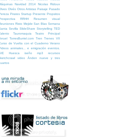
Máquinas
Navidad 2014
Nicolas Ridoux
Olves
Olvés
Otros Artistas
Paisaje
Pasado
Pereza
Pirates Startup
Presente
Propsitos
Prospectiva
RRHH
Resumen visual
Reuniones
Risto Mejide
San Blas
Semana
Santa
Sevilla
SlideShare
Storytelling
TED
Talento
Tauromaquia
Teatro Principal
Teruel
TorresBurriel.com
Tren
Trenes
VII
Curso de Vuelta con el Cuaderno
Verano
Videos
animales...
e
emigración
eventos.
SIE Huesca
iseño
mp3
recursos
sketchcrawl
video
Ánden nueve y tres
cuartos