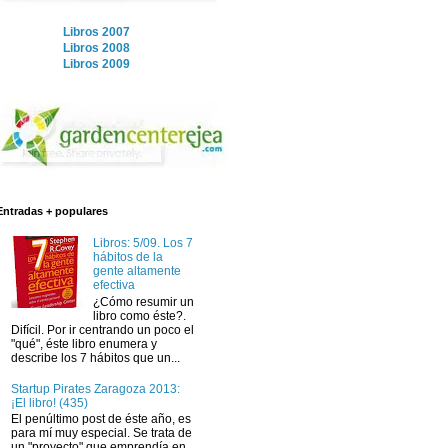
Libros 2007
Libros 2008
Libros 2009
Entradas + populares
Libros: 5/09. Los 7
hábitos de la
gente altamente
efectiva
¿Cómo resumir un
libro como éste?.
Difícil. Por ir centrando un poco el
"qué", éste libro enumera y
describe los 7 hábitos que un...
Startup Pirates Zaragoza 2013:
¡El libro! (435)
El penúltimo post de éste año, es
para mí muy especial. Se trata de
un "proyecto" que emprendía en