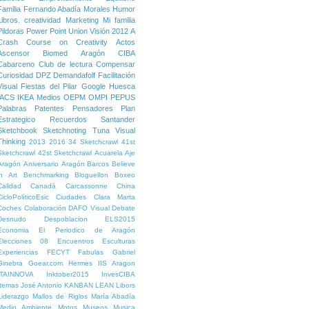
Familia
Fernando Abadía Morales
Humor
Libros. creatividad
Marketing
Mi familia
Pildoras
Power Point
Union
Visión
2012
A
Crash Course on Creativity
Actos
Ascensor
Biomed Aragón
CIBA
Cabarceno
Club de lectura
Compensar
Curiosidad
DPZ
Demandafolf
Facilitación
Visual
Fiestas del Pilar
Google
Huesca
IACS
IKEA
Medios
OEPM
OMPI
PEPUS
Palabras
Patentes
Pensadores
Plan
Estrategico
Recuerdos
Santander
Sketchbook
Sketchnoting
Tuna
Visual
Thinking
2013
2016
34 Sketchcrawl
41st
Sketchcrawl
42st Sketchcrawl
Acuarela
Aje
Aragón
Aniversario
Aragón
Barcos
Believe
in Art
Benchmarking
Bloguellon
Boxeo
Calidad
Canadá
Carcassonne
China
CicloPolíticoEsic
Ciudades
Clara Marta
Coches
Colaboración
DAFO Visual
Debate
Desnudo
Despoblacion
ELS2015
Economia
El Periodico de Aragón
Elecciones 08
Encuentros
Esculturas
Experiencias
FECYT
Fabulas
Gabriel
Ginebra
Goear.com
Hermes
IIS Aragon
ITAINNOVA
Inktober2015
InvesCIBA
Itemas
José Antonio
KANBAN
LEAN
Libors
Liderazgo
Mallos de Riglos
María Abadía
Medio Ambiente
Motos
Museos
Musica