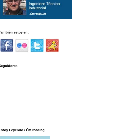
También estoy en:
Seguidores
Estoy Leyendo / I´m reading