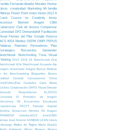
Familia
Fernando Abadía Morales
Humor
Libros. creatividad
Marketing
Mi familia
Pildoras
Power Point
Union
Visión
2012
A
Crash Course on Creativity
Actos
Ascensor
Biomed Aragón
CIBA
Cabarceno
Club de lectura
Compensar
Curiosidad
DPZ
Demandafolf
Facilitación
Visual
Fiestas del Pilar
Google
Huesca
IACS
IKEA
Medios
OEPM
OMPI
PEPUS
Palabras
Patentes
Pensadores
Plan
Estrategico
Recuerdos
Santander
Sketchbook
Sketchnoting
Tuna
Visual
Thinking
2013
2016
34 Sketchcrawl
41st
Sketchcrawl
42st Sketchcrawl
Acuarela
Aje
Aragón
Aniversario
Aragón
Barcos
Believe
in Art
Benchmarking
Bloguellon
Boxeo
Calidad
Canadá
Carcassonne
China
CicloPolíticoEsic
Ciudades
Clara Marta
Coches
Colaboración
DAFO Visual
Debate
Desnudo
Despoblacion
ELS2015
Economia
El Periodico de Aragón
Elecciones 08
Encuentros
Esculturas
Experiencias
FECYT
Fabulas
Gabriel
Ginebra
Goear.com
Hermes
IIS Aragon
ITAINNOVA
Inktober2015
InvesCIBA
Itemas
José Antonio
KANBAN
LEAN
Libors
Liderazgo
Mallos de Riglos
María Abadía
Medio Ambiente
Motos
Museos
Musica