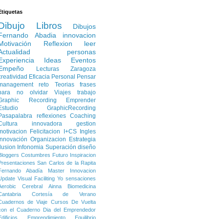
Etiquetas
Dibujo
Libros
Dibujos
Fernando Abadia
innovacion
Motivación
Reflexion
leer
Actualidad
personas
Experiencia
Ideas
Eventos
Empeño
Lecturas
Zaragoza
creatividad
Eficacia Personal
Pensar
management
reto
Teorias
frases
para no olvidar
Viajes
trabajo
Graphic Recording
Emprender
Estudio
GraphicRecording
Pasapalabra
reflexiones
Coaching
Cultura innovadora
gestion
motivacion
Felicitacion
I+CS
Ingles
Innovación
Organizacion
Estrategia
Ilusion
Infonomia
Superación
diseño
Bloggers
Costumbres
Futuro
Inspiracion
Presentaciones
San Carlos de la Rapita
Fernando Abadía
Master Innovacion
Update
Visual Faciliting
Yo
sensaciones
Aerobic Cerebral
Ainna
Biomedicina
Cantabria
Cortesía de Verano
Cuadernos de Viaje
Cursos
De Vuelta
con el Cuaderno
Dia del Emprendedor
Edificios
Emprendimiento
Equilibrio