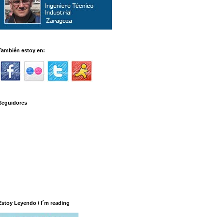
También estoy en:
Seguidores
Estoy Leyendo / I´m reading