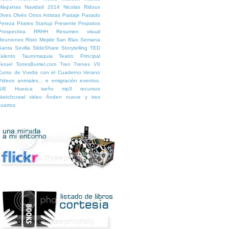
Máquinas
Navidad 2014
Nicolas Ridoux
Olves
Olvés
Otros Artistas
Paisaje
Pasado
Pereza
Pirates Startup
Presente
Propsitos
Prospectiva
RRHH
Resumen visual
Reuniones
Risto Mejide
San Blas
Semana
Santa
Sevilla
SlideShare
Storytelling
TED
Talento
Tauromaquia
Teatro Principal
Teruel
TorresBurriel.com
Tren
Trenes
VII
Curso de Vuelta con el Cuaderno
Verano
Videos
animales...
e
emigración
eventos.
SIE Huesca
iseño
mp3
recursos
sketchcrawl
video
Ánden nueve y tres
cuartos