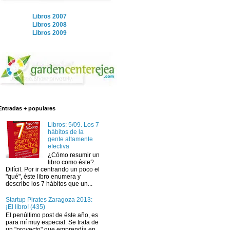
Libros 2007
Libros 2008
Libros 2009
Entradas + populares
Libros: 5/09. Los 7
hábitos de la
gente altamente
efectiva
¿Cómo resumir un
libro como éste?.
Difícil. Por ir centrando un poco el
"qué", éste libro enumera y
describe los 7 hábitos que un...
Startup Pirates Zaragoza 2013:
¡El libro! (435)
El penúltimo post de éste año, es
para mí muy especial. Se trata de
un "proyecto" que emprendía en