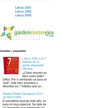
Libros 2007
Libros 2008
Libros 2009
Entradas + populares
Libros: 5/09. Los 7
hábitos de la
gente altamente
efectiva
¿Cómo resumir un
libro como éste?.
Difícil. Por ir centrando un poco el
"qué", éste libro enumera y
describe los 7 hábitos que un...
Startup Pirates Zaragoza 2013:
¡El libro! (435)
El penúltimo post de éste año, es
para mí muy especial. Se trata de
un "proyecto" que emprendía en