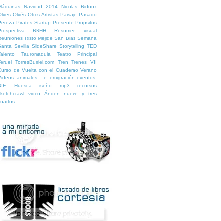
Máquinas
Navidad 2014
Nicolas Ridoux
Olves
Olvés
Otros Artistas
Paisaje
Pasado
Pereza
Pirates Startup
Presente
Propsitos
Prospectiva
RRHH
Resumen visual
Reuniones
Risto Mejide
San Blas
Semana
Santa
Sevilla
SlideShare
Storytelling
TED
Talento
Tauromaquia
Teatro Principal
Teruel
TorresBurriel.com
Tren
Trenes
VII
Curso de Vuelta con el Cuaderno
Verano
Videos
animales...
e
emigración
eventos.
SIE Huesca
iseño
mp3
recursos
sketchcrawl
video
Ánden nueve y tres
cuartos