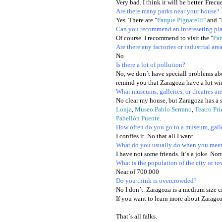
Very bad. I think it will be better. Frecu
Are there many parks near your house?
Yes. There are "
Parque Pignatelli
" and "
Can you recommend an intereseting plac
Of course. I recommend to visit the "
Pa
Are there any factories or industrial ar
No
Is there a lot of pollution?
No, we don´t have speciall problems abo
remind you that Zaragoza have a lot wi
What museums, galleries, or theatres ar
No clear my house, but Zaragoza has a 
Lonja
,
Museo Pablo Serrano
,
Teatro Pri
Pabellón Puente
.
How often do you go to a museum, galle
I conffes it. No that all I want.
What do you usually do when you meet 
I have not some friends. It´s a joke. N
What is the population of the city or to
Near of 700.000
Do you think is overcrowded?
No I don´t. Zaragoza is a medium size ci
If you want to learn more about Zaragoz
_
That´s all falks.