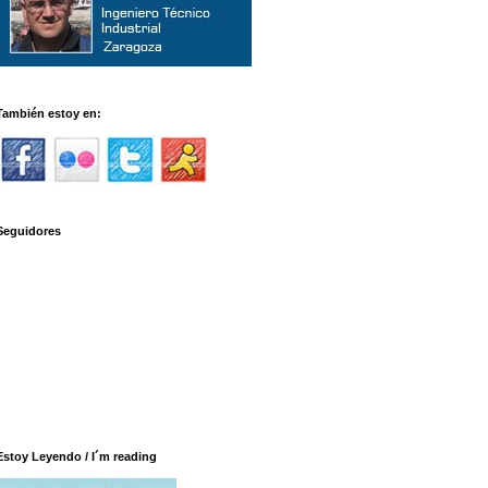
También estoy en:
Seguidores
Estoy Leyendo / I´m reading