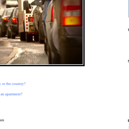
y or the country?
r an apartment?
jam