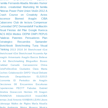
Familia
Fernando Abadía Morales
Humor
Libros. creatividad
Marketing
Mi familia
Pildoras
Power Point
Union
Visión
2012
A
Crash Course on Creativity
Actos
Ascensor
Biomed Aragón
CIBA
Cabarceno
Club de lectura
Compensar
Curiosidad
DPZ
Demandafolf
Facilitación
Visual
Fiestas del Pilar
Google
Huesca
IACS
IKEA
Medios
OEPM
OMPI
PEPUS
Palabras
Patentes
Pensadores
Plan
Estrategico
Recuerdos
Santander
Sketchbook
Sketchnoting
Tuna
Visual
Thinking
2013
2016
34 Sketchcrawl
41st
Sketchcrawl
42st Sketchcrawl
Acuarela
Aje
Aragón
Aniversario
Aragón
Barcos
Believe
in Art
Benchmarking
Bloguellon
Boxeo
Calidad
Canadá
Carcassonne
China
CicloPolíticoEsic
Ciudades
Clara Marta
Coches
Colaboración
DAFO Visual
Debate
Desnudo
Despoblacion
ELS2015
Economia
El Periodico de Aragón
Elecciones 08
Encuentros
Esculturas
Experiencias
FECYT
Fabulas
Gabriel
Ginebra
Goear.com
Hermes
IIS Aragon
ITAINNOVA
Inktober2015
InvesCIBA
Itemas
José Antonio
KANBAN
LEAN
Libors
Liderazgo
Mallos de Riglos
María Abadía
Medio Ambiente
Motos
Museos
Musica