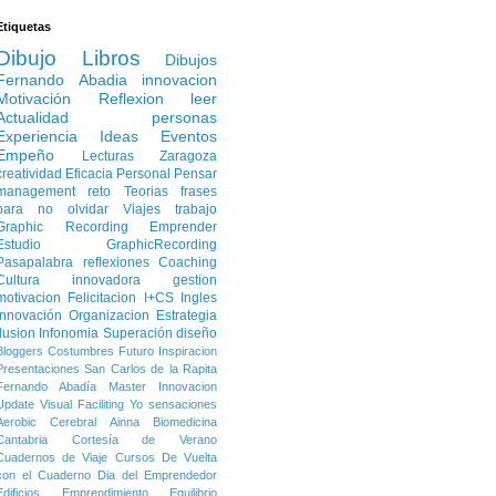
Etiquetas
Dibujo
Libros
Dibujos
Fernando Abadia
innovacion
Motivación
Reflexion
leer
Actualidad
personas
Experiencia
Ideas
Eventos
Empeño
Lecturas
Zaragoza
creatividad
Eficacia Personal
Pensar
management
reto
Teorias
frases
para no olvidar
Viajes
trabajo
Graphic Recording
Emprender
Estudio
GraphicRecording
Pasapalabra
reflexiones
Coaching
Cultura innovadora
gestion
motivacion
Felicitacion
I+CS
Ingles
Innovación
Organizacion
Estrategia
Ilusion
Infonomia
Superación
diseño
Bloggers
Costumbres
Futuro
Inspiracion
Presentaciones
San Carlos de la Rapita
Fernando Abadía
Master Innovacion
Update
Visual Faciliting
Yo
sensaciones
Aerobic Cerebral
Ainna
Biomedicina
Cantabria
Cortesía de Verano
Cuadernos de Viaje
Cursos
De Vuelta
con el Cuaderno
Dia del Emprendedor
Edificios
Emprendimiento
Equilibrio