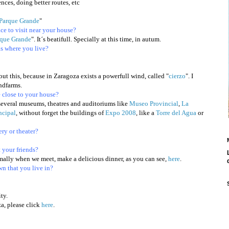
ences, doing better routes, etc
Parque Grande
"
e to visit near your house?
rque Grande
". It´s beatifull. Specially at this time, in autum.
eas where you live?
ut this, because in Zaragoza exists a powerfull wind, called "
cierzo
". I
ndfarms.
e close to your house?
several museums, theatres and auditoriums like
Museo Provincial
,
La
ncipal
, without forget the buildings of
Expo 2008
, like a
Torre del Agua
or
ry or theater?
your friends?
ormally when we meet, make a delicious dinner, as you can see,
here
.
wn that you live in?
ty.
a, please click
here
.