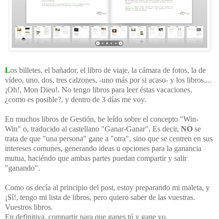
L
os billetes, el bañador, el libro de viaje, la cámara de fotos, la de
vídeo, uno, dos, tres calzones, -uno más por si acaso- y los libros....
¡Oh!, Mon Dieu!. No tengo libros para leer éstas vacaciones,
¿como es posible?, y dentro de 3 días me voy.
En muchos libros de Gestión, he leído sobre el concepto "Win-
Win" o, traducido al castellano "Ganar-Ganar". Es decir,
NO
se
trata de que "una persona" gane a "otra", sino que se centren en sus
intereses comunes, generando ideas u opciones para la ganancia
mutua, haciéndo que ambas partes puedan compartir y salir
"ganando".
Como os decía al principio del post, estoy preparando mi maleta, y
¡Sí!, tengo mi lista de libros, pero quiero saber de las vuestras.
Vuestros libros.
En definitiva, compartir para que ganes tú y gane yo.